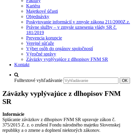
Faktúry
Kariéra
Majetkové účasti
Objednávky
Poskytovanie informácií v zmysle zákona 211/2000Z.z.
Právne služby – v zmysle uznesenia vlády SR č.
181/2019
Prevencia korupcie
Verejné súťaže
Výber osôb do orgánov spoločností
Výročné správy
Záväzky vyplývajúce z dlhopisov FNM SR
Kontakt
Fulltextové vyhľadávanie
OK
Záväzky vyplývajúce z dlhopisov FNM
SR
Informácie
Splácanie záväzkov z dlhopisov FNM SR upravuje zákon č.
375/2015 Z. z. o zrušení Fondu národného majetku Slovenskej
republiky a o zmene a doplnení niektorých zákonov.