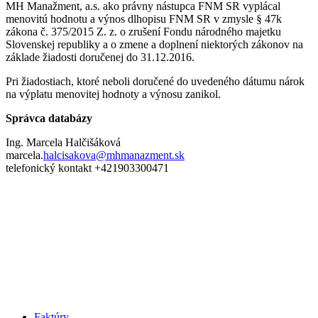
MH Manažment, a.s. ako právny nástupca FNM SR vyplácal
menovitú hodnotu a výnos dlhopisu FNM SR v zmysle § 47k
zákona č. 375/2015 Z. z. o zrušení Fondu národného majetku
Slovenskej republiky a o zmene a doplnení niektorých zákonov na
základe žiadosti doručenej do 31.12.2016.
Pri žiadostiach, ktoré neboli doručené do uvedeného dátumu nárok
na výplatu menovitej hodnoty a výnosu zanikol.
Správca databázy
Ing. Marcela Halčišáková
marcela.
halcisakova@mhmanazment.sk
telefonický kontakt +421903300471
Faktúry