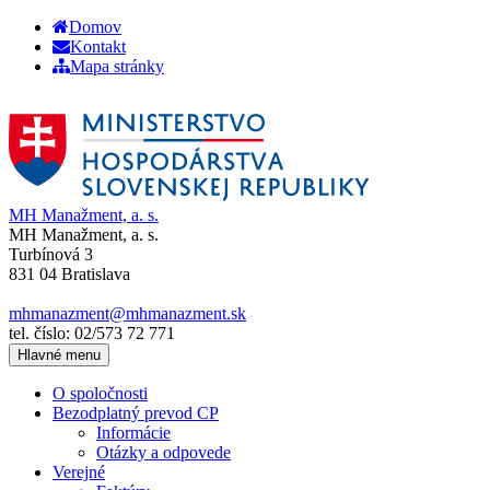
Domov
Kontakt
Mapa stránky
MH Manažment, a. s.
MH Manažment, a. s.
Turbínová 3
831 04 Bratislava
mhmanazment@mhmanazment.sk
tel. číslo: 02/573 72 771
Hlavné menu
O spoločnosti
Bezodplatný prevod CP
Informácie
Otázky a odpovede
Verejné