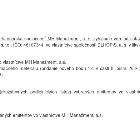
0 % dcérska spoločnosť MH Manažment, a. s. vyhlasuje verejnú súťaž
r.o., IČO: 48107344, vo vlastníctve spoločnosti DLHOPIS, a. s. v likvi
o vlastníctve MH Manažment, a.s.
rmačného materiálu (pridanie nového bodu 12. v časti II. písm. A/ k
5)
družstevných podielnických listov) vybraných emitentov vo vlastn
raných emitentov vo vlastníctve MH Manažment, a.s.