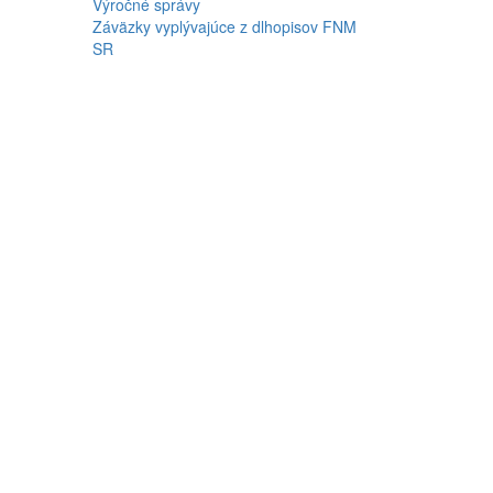
Výročné správy
Záväzky vyplývajúce z dlhopisov FNM
SR