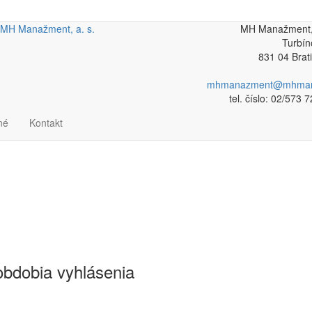
MH Manažment, a. s.
MH Manažment, 
Turbín
831 04 Brat
mhmanazment@mhman
tel. číslo: 02/573 
né
Kontakt
obdobia vyhlásenia