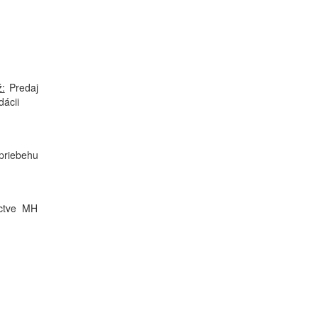
:
Predaj
dácii
 priebehu
íctve MH