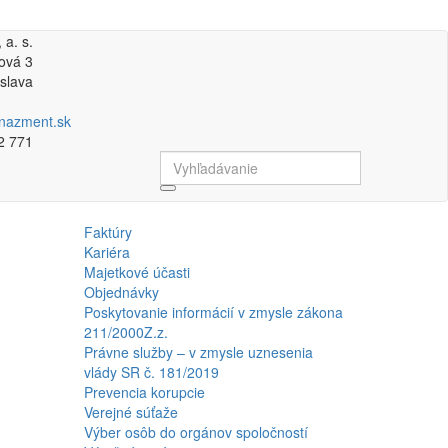
a. s.
ová 3
islava
azment.sk
72 771
Fulltextové
vyhľadávanie
Faktúry
Kariéra
Majetkové účasti
Objednávky
Poskytovanie informácií v zmysle zákona
211/2000Z.z.
Právne služby – v zmysle uznesenia
vlády SR č. 181/2019
Prevencia korupcie
Verejné súťaže
Výber osôb do orgánov spoločností